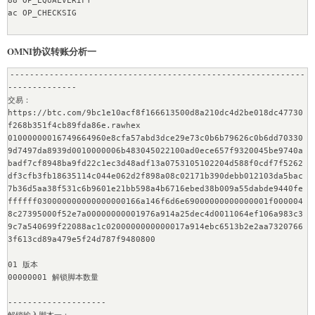
88 OP_EQUALVERIFY

ac OP_CHECKSIG

00000000 LockTime

OMNI协议转账分析一
------------------------------------------------------------
--------------------

--------------

--------------------

交易：

交易：
https://btc.com/9bc1e10acf8f166613500d8a210dc4d2be018dc47730
cca7507897abc89628f450e8b1e0c6fca4ec3f7b34cccf55f3f531c659ff
f268b351f4cb89fda86e.rawhex

4d79

01000000016749664960e8cfa57abd3dce29e73c0b6b79626c0b6dd70330
raw：
9d7497da8939d0010000006b483045022100ad0ece657f9320045be9740a
https://btc.com/cca7507897abc89628f450e8b1e0c6fca4ec3f7b34cc
badf7cf8948ba9fd22c1ec3d48adf13a0753105102204d588f0cdf7f5262
cf55f3f531c659ff4d79.rawhex

df3cfb3fb18635114c044e062d2f898a08c02171b390debb012103da5bac
01000000018dd4f5fbd5e980fc02f35c6ce145935b11e284605bf599a13c
7b36d5aa38f531c6b9601e21bb598a4b6716ebed38b009a55dabde9440fe
6d415db55d07a1000000008b4830450221009908144ca6539e09512b9295
ffffff030000000000000000166a146f6d6e69000000000000001f000004
c8a27050d478fbb96f8addbc3d075544dc41328702201aa528be2b907d31
8c27395000f52e7a00000000001976a914a25dec4d0011064ef106a983c3
6d2da068dd9eb1e23243d97e444d59290d2fddf25269ee0e0141042e930f
9c7a540699f22088ac1c0200000000000017a914ebc6513b2e2aa7320766
39ba62c6534ee98ed20ca98959d34aa9e057cda01cfd422c6bab3667b764
3f613cd89a479e5f24d787f9480800

26529382c23f42b9b08d7832d4fee1d6b437a8526e59667ce9c4e9dcebca
bbffffffff0200719a81860000001976a914df1bd49a6c9e34dfa8631f2c
01 版本

54cf39986027501b88ac009f0a5362000000434104cd5e9726e6afeae357
00000001 解锁脚本数量

b1806be25a4c3d3811775835d235417ea746b7db9eeab33cf01674b944c6
4561ce3388fa1abd0fa88b06c44ce81e2234aa70fe578d455dac00000000

--------------------
