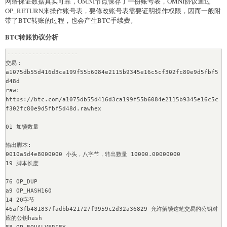
网络保证数据真实可靠，OMNI节点保存了一份账号表，OMNI协议通过
OP_RETURN来操作账号表，要修改账号表需要证明操作权限，因而一般附
带了BTC转账的过程，也会产生BTC手续费。
BTC转账协议分析
--------------------

交易：
a1075db55d416d3ca199f55b6084e2115b9345e16c5cf302fc80e9d5fbf5
d48d

raw: 
https://btc.com/a1075db55d416d3ca199f55b6084e2115b9345e16c5c
f302fc80e9d5fbf5d48d.rawhex

01 加锁数量

输出脚本:

0010a5d4e8000000 小头，八字节，转出数量 10000.00000000

19 脚本长度

76 OP_DUP

a9 OP_HASH160

14 20字节

46af3fb481837fadbb421727f9959c2d32a36829 允许解锁这笔交易的公钥对
应的公钥hash
