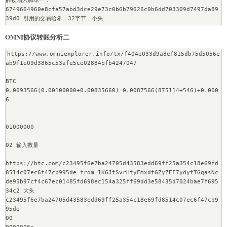
解锁输入脚本一：

--------------------

6749664960e8cfa57abd3dce29e73c0b6b79626c0b6dd703309d7497da89
01000000 版本

39d0 引用的交易哈希，32字节，小头

01 引用的交易输出索引

--------------------

OMNI协议转账分析二
0000006b 脚本长度

01 输入脚本数量

48 签名长度72

https://www.omniexplorer.info/tx/f404e033d9a8ef815db75d5056e
3045022100ad0ece657f9320045be9740abadf7cf8948ba9fd22c1ec3d48
--------------------

ab9f1e09d3865c53afe5ce02884bfb4247047

adf13a0753105102204d588f0cdf7f5262df3cfb3fb18635114c044e062d
解锁输入脚本一：P2PKH（Pay-to-Public-Key-Hash）

2f898a08c02171b390debb01

BTC 
21 公钥长度33

8dd4f5fbd5e980fc02f35c6ce145935b11e284605bf599a13c6d415db55d
0.0093566(0.00100000+0.00835660)=0.0087566(875114+546)+0.000
03da5bac7b36d5aa38f531c6b9601e21bb598a4b6716ebed38b009a55dab
07a1 引用的交易哈希，32字节，小头

6

de9440

00 引用的交易输出索引

feffffff

0000008b 脚本长度139=1长度+71签名+1类型+1长度+1版本+64公钥

01000000

03 输出脚本数量

签名：

--------------------

48 签名和签名类型的长度

02 输入数量

加锁输出脚本一：

30450221009908144ca6539e09512b9295c8a27050d478fbb96f8addbc3d
0000000000000000 小头，八字节，转出数量 0

075544dc41328702201aa528be2b907d316d2da068dd9eb1e23243d97e44
https://btc.com/c23495f6e7ba24705d43583edd69ff25a354c18e69fd
16 锁定脚本长度22

4d59290d2fddf25269ee0e 签名

8514c07ec6f47cb995de from 1K6JtSvrHtyFmxdtGZyZEF7ydytTGqasNc

6a OP_RETURN 标记交易无效

01 签名类型

de95b97cf4c67ec01485fd698ec154a325ff69dd3e58435d7024bae7f695
14 长度20

34c2 大头 
6f6d6e69

公钥：Hash160(46af3fb481837fadbb421727f9959c2d32a36829) 
c23495f6e7ba24705d43583edd69ff25a354c18e69fd8514c07ec6f47cb9
000000000000001f 31USDT

Address(17SkEw2md5avVNyYgj6RiXuQKNwkXaxFyQ)

95de

0000048c27395000 50000.00000000

41 公钥长度

00

--------------------

04 公钥版本
