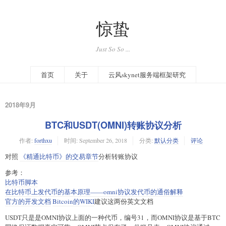
惊蛰
Just So So ...
首页
关于
云风skynet服务端框架研究
2018年9月
BTC和USDT(OMNI)转账协议分析
作者:
forthxu
时间:
September 26, 2018
分类:
默认分类
评论
对照
《精通比特币》的交易章节
分析转账协议
参考：
比特币脚本
在比特币上发代币的基本原理——omni协议发代币的通俗解释
官方的开发文档
Bitcoin的WIKI
建议这两份英文文档
USDT只是是OMNI协议上面的一种代币，编号31，而OMNI协议是基于BTC