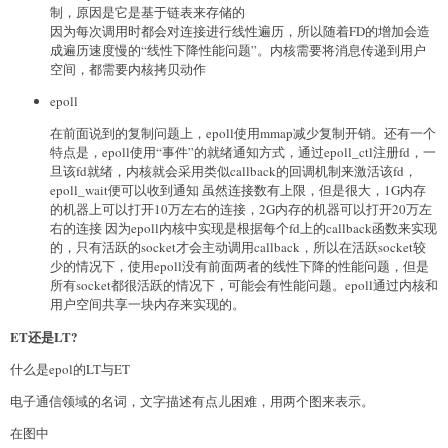
制，原因是它是基于链表来存储的
因为每次调用时都会对连接进行线性遍历，所以随着FD的增加会造
成遍历速度慢的“线性下降性能问题”。内核需要将消息传递到用户
空间，都需要内核拷贝动作
epoll
在前面说到的复制问题上，epoll使用mmap减少复制开销。还有一个
特点是，epoll使用“事件”的就绪通知方式，通过epoll_ctl注册fd，一
旦该fd就绪，内核就会采用类似callback的回调机制来激活该fd，
epoll_wait便可以收到通知 虽然连接数有上限，但是很大，1G内存
的机器上可以打开10万左右的连接，2G内存的机器可以打开20万左
右的连接 因为epoll内核中实现是根据每个fd上的callback函数来实现
的，只有活跃的socket才会主动调用callback，所以在活跃socket较
少的情况下，使用epoll没有前面两者的线性下降的性能问题，但是
所有socket都很活跃的情况下，可能会有性能问题。epoll通过内核和
用户空间共享一块内存来实现的。
ET还是LT?
什么是epol的LT与ET
电子通信领域的名词，文字描述有点儿困难，用两个图来表示。
在图中