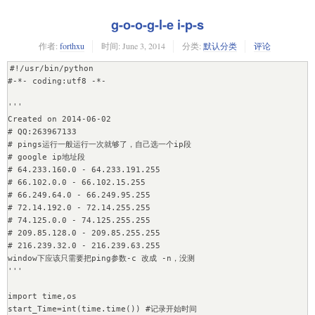
g-o-o-g-l-e i-p-s
作者:
forthxu
时间:
June 3, 2014
分类:
默认分类
评论
#!/usr/bin/python

#-*- coding:utf8 -*-

'''

Created on 2014-06-02

# QQ:263967133

# pings运行一般运行一次就够了，自己选一个ip段

# google ip地址段

# 64.233.160.0 - 64.233.191.255

# 66.102.0.0 - 66.102.15.255

# 66.249.64.0 - 66.249.95.255

# 72.14.192.0 - 72.14.255.255

# 74.125.0.0 - 74.125.255.255

# 209.85.128.0 - 209.85.255.255

# 216.239.32.0 - 216.239.63.255

window下应该只需要把ping参数-c 改成 -n，没测

'''

import time,os

start_Time=int(time.time()) #记录开始时间
