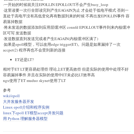
·一开始的时候就关注EPOLLIN EPOLLOUT不会产生busy_loop
·这里读要一次行全部读完到产生EAGAIN为止 才会处于低电平模式 否则一
直处于高电平没有高低变化再有数据到来的时候 不再出发EPOLLIN事件 容
易落掉数据
·将未发送的数据添加到应用层缓冲区 connfd EPOLLOUT事件到来内核缓冲
区可写 发送数据
·发送数据直到发送完或者产生EAGAIN(内核缓冲区满了)
·如果是epoll模型，可以改用edge trigger(ET)。问题是如果漏掉了一次
accpet(2) 程序再也不会受到新的连接
ET还是LT?
相对于ET LT更容易处理些 理论上ET更高效些 但是实际的使用中处理不好
容易漏掉事件 并且在实际的使用中ET未必比LT效率高
ngx使用了ET muduo skynet使用了LT
参考
wiki/epoll
大并发服务器开发
Linux epoll介绍和程序实例
linux下epoll ET模型accept并发问题
用 Python 理解服务器模型