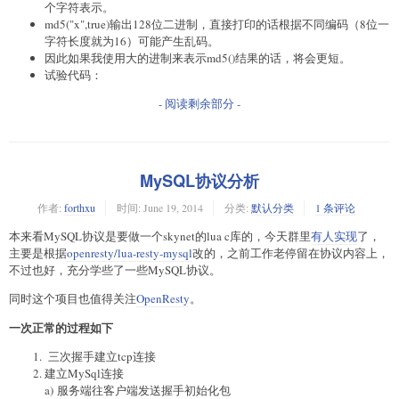
个字符表示。
md5("x",true)输出128位二进制，直接打印的话根据不同编码（8位一
字符长度就为16）可能产生乱码。
因此如果我使用大的进制来表示md5()结果的话，将会更短。
试验代码：
- 阅读剩余部分 -
MySQL协议分析
作者:
forthxu
时间:
June 19, 2014
分类:
默认分类
1 条评论
本来看MySQL协议是要做一个skynet的lua c库的，今天群里
有人实现
了，
主要是根据
openresty/lua-resty-mysql
改的，之前工作老停留在协议内容上，
不过也好，充分学些了一些MySQL协议。
同时这个项目也值得关注
OpenResty
。
一次正常的过程如下
三次握手建立tcp连接
建立MySql连接
a) 服务端往客户端发送握手初始化包