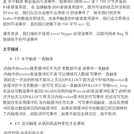
是 水平触发 都会返回可读事件。如果我们调用 recv 读了 500 字节并返回
IO多路复用器 。在 边缘触发 的IO多路复用器中，因为可读的状态并没有回
到 low 位，我们以后永远都不会再收 fd 的读事件了，除非我们把所有
buffer 中的数据全部读完。在条件触发的IO多路复用器中，我们会立即再次
收到可读事件，直到我们把剩下的 500 字节 recv 完。
通常来讲，我们倾向于使用 Level Trigger 处理读事件，以防代码有 Bug 导
致接收不到可读事件
文字描述：
LT: 水平触发 一直触发
·内核中的socket接受缓冲区不为空 有数据可读 读事件一直触发
·内核中的socket发送缓冲区不满 可以继续写入数据 写事件一直触发
·因此在一开始的时候不能马上关注EPOLLOUT 因为这个时候内核socket发
送缓冲区中没有数据一直可写 所以会一直触发EPOLLOUT 导致busy_loop
应该在写数据事件返回EAGAIN(说明内核中socekt的发送缓冲区满了)的时候
才开始关注EPOLLOUT 即关注内核socket缓冲区的可写事件 把还没写完的
数据存至应用缓冲区 等内核缓冲区空出来，可写事件就触发，就从应用缓
冲区取出数据拷贝到内核缓冲区，如果应用缓冲区中的数据已经完倒拷到
了内核缓冲区，就取消可写事件，如果不能完全拷贝完，就不取消
ET: 边沿触发 从低到高这种变化才会通知
·由低到高 由高到低出发