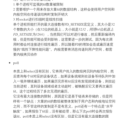
1 单个进程可监视的fd数量被限制
2 需要维护一个用来存放大量fd的数据结构，这样会使得用户空间和
内核空间在传递该结构时复制开销大
3 对socket进行扫描时是线性扫描
单个进程所能打开的最大连接数有FD_SETSIZE宏定义，其大小是32
个整数的大小（在32位的机器上，大小就是32
32，同理64位机器上
FD_SETSIZE为32
64），当然我们可以对进行修改，然后重新编译内
核，但是性能可能会受到影响，这需要进一步的测试。因为每次调
用时都会对连接进行线性遍历，所以随着FD的增加会造成遍历速度
慢的“线性下降性能问题”。内核需要将消息传递到用户空间，都需
要内核拷贝动作
poll
本质上和select没有区别，它将用户传入的数组拷贝到内核空间，然
后查询每个fd对应的设备状态，如果设备就绪则在设备等待队列中加
入一项并继续遍历，如果遍历完所有fd后没有发现就绪设备，则挂起
当前进程，直到设备就绪或者主动超时，被唤醒后它又要再次遍历
fd。这个过程经历了多次无谓的遍历。
它没有最大连接数的限制，原因是它是基于链表来存储的，但是同
样有一个缺点：大量的fd的数组被整体复制于用户态和内核地址空间
之间，而不管这样的复制是不是有意义。poll还有一个特点是“水平
触发”，如果报告了fd后，没有被处理，那么下次poll时会再次报告
该fd。poll本质上和select没有区别，但是它没有最大连接数的限