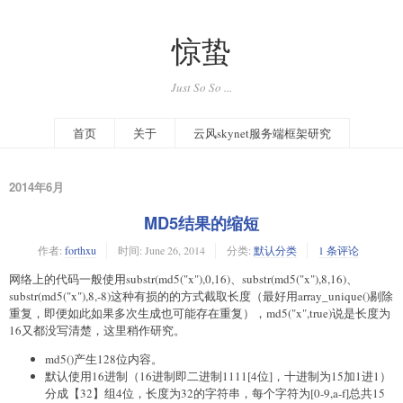
惊蛰
Just So So ...
首页
关于
云风skynet服务端框架研究
2014年6月
MD5结果的缩短
作者:
forthxu
时间:
June 26, 2014
分类:
默认分类
1 条评论
网络上的代码一般使用substr(md5("x"),0,16)、substr(md5("x"),8,16)、
substr(md5("x"),8,-8)这种有损的的方式截取长度（最好用array_unique()剔除
重复，即便如此如果多次生成也可能存在重复），md5("x",true)说是长度为
16又都没写清楚，这里稍作研究。
md5()产生128位内容。
默认使用16进制（16进制即二进制1111[4位]，十进制为15加1进1）
分成【32】组4位，长度为32的字符串，每个字符为[0-9,a-f]总共15