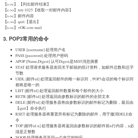
【s->c】.【列出邮件结束】
【c->s】tetr 1025【收取一封邮件内容】
【s->c】邮件内容
【c->s】quit【退出】
【s->c】+OK core mail
3. POP3常用的命令
USER [username] 处理用户名
PASS [password] 处理用户密码
APOP [Name,Digest] 认可Digest是MD5消息摘要
STAT 处理请求服务器发回关于邮箱的统计资料，如邮件总数和总字
节数
UIDL [邮件id] 处理返回邮件的唯一标识符，POP3会话的每个标识符
都将是唯一的
LIST [邮件id] 处理返回邮件数量和每个邮件的大小
RETR [邮件id] 处理返回由参数标识的邮件的全部文本
DELE [邮件id] 处理服务器将由参数标识的邮件标记为删除，最后由
【quit】命令执行
RSET 处理服务器将重置所有标记为删除的邮件，用于撤消DELE命
令
TOP [邮件id n] 处理服务器将返回由参数标识的邮件前n行内容，n必
须是正整数
NOOP 处理服务器返回一个肯定的响应