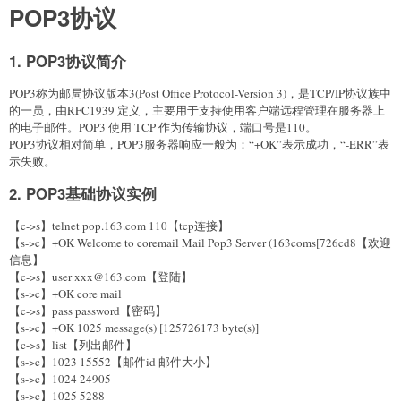
POP3协议
1. POP3协议简介
POP3称为邮局协议版本3(Post Office Protocol-Version 3)，是TCP/IP协议族中
的一员，由RFC1939 定义，主要用于支持使用客户端远程管理在服务器上
的电子邮件。POP3 使用 TCP 作为传输协议，端口号是110。
POP3协议相对简单，POP3服务器响应一般为：“+OK”表示成功，“-ERR”表
示失败。
2. POP3基础协议实例
【c->s】telnet pop.163.com 110【tcp连接】
【s->c】+OK Welcome to coremail Mail Pop3 Server (163coms[726cd8【欢迎
信息】
【c->s】user xxx@163.com【登陆】
【s->c】+OK core mail
【c->s】pass password【密码】
【s->c】+OK 1025 message(s) [125726173 byte(s)]
【c->s】list【列出邮件】
【s->c】1023 15552【邮件id 邮件大小】
【s->c】1024 24905
【s->c】1025 5288