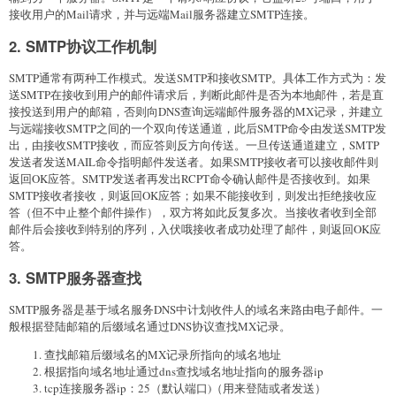
接收用户的Mail请求，并与远端Mail服务器建立SMTP连接。
2. SMTP协议工作机制
SMTP通常有两种工作模式。发送SMTP和接收SMTP。具体工作方式为：发
送SMTP在接收到用户的邮件请求后，判断此邮件是否为本地邮件，若是直
接投送到用户的邮箱，否则向DNS查询远端邮件服务器的MX记录，并建立
与远端接收SMTP之间的一个双向传送通道，此后SMTP命令由发送SMTP发
出，由接收SMTP接收，而应答则反方向传送。一旦传送通道建立，SMTP
发送者发送MAIL命令指明邮件发送者。如果SMTP接收者可以接收邮件则
返回OK应答。SMTP发送者再发出RCPT命令确认邮件是否接收到。如果
SMTP接收者接收，则返回OK应答；如果不能接收到，则发出拒绝接收应
答（但不中止整个邮件操作），双方将如此反复多次。当接收者收到全部
邮件后会接收到特别的序列，入伏哦接收者成功处理了邮件，则返回OK应
答。
3. SMTP服务器查找
SMTP服务器是基于域名服务DNS中计划收件人的域名来路由电子邮件。一
般根据登陆邮箱的后缀域名通过DNS协议查找MX记录。
查找邮箱后缀域名的MX记录所指向的域名地址
根据指向域名地址通过dns查找域名地址指向的服务器ip
tcp连接服务器ip：25（默认端口)（用来登陆或者发送）