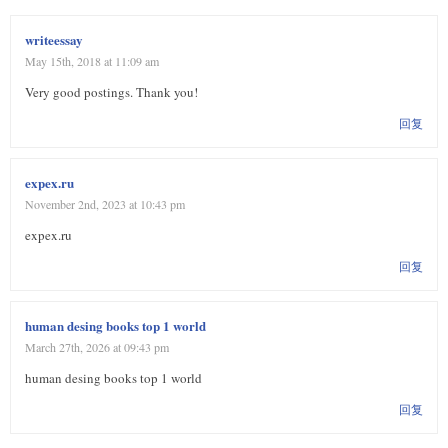
writeessay
May 15th, 2018 at 11:09 am
Very good postings. Thank you!
回复
expex.ru
November 2nd, 2023 at 10:43 pm
expex.ru
回复
human desing books top 1 world
March 27th, 2026 at 09:43 pm
human desing books top 1 world
回复