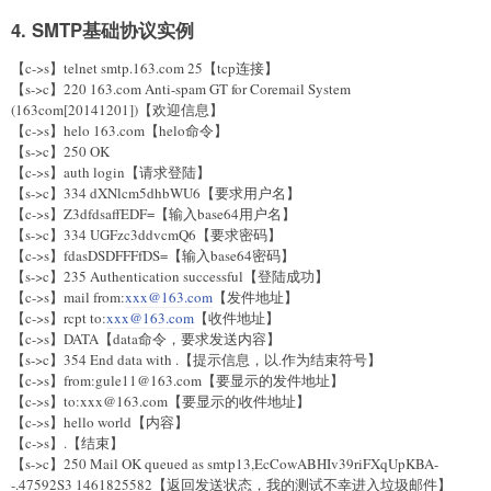
4. SMTP基础协议实例
【c->s】telnet smtp.163.com 25【tcp连接】
【s->c】220 163.com Anti-spam GT for Coremail System
(163com[20141201])【欢迎信息】
【c->s】helo 163.com【helo命令】
【s->c】250 OK
【c->s】auth login【请求登陆】
【s->c】334 dXNlcm5dhbWU6【要求用户名】
【c->s】Z3dfdsaffEDF=【输入base64用户名】
【s->c】334 UGFzc3ddvcmQ6【要求密码】
【c->s】fdasDSDFFFfDS=【输入base64密码】
【s->c】235 Authentication successful【登陆成功】
【c->s】mail from:
xxx@163.com
【发件地址】
【c->s】rcpt to:
xxx@163.com
【收件地址】
【c->s】DATA【data命令，要求发送内容】
【s->c】354 End data with
.
【提示信息，以.作为结束符号】
【c->s】from:gule11@163.com【要显示的发件地址】
【c->s】to:xxx@163.com【要显示的收件地址】
【c->s】hello world【内容】
【c->s】.【结束】
【s->c】250 Mail OK queued as smtp13,EcCowABHIv39riFXqUpKBA-
-.47592S3 1461825582【返回发送状态，我的测试不幸进入垃圾邮件】