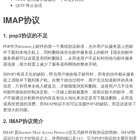
QUIT 终止会话
IMAP协议
1. pop3协议的不足
POP作为Internet上邮件的第一个离线协议标准，允许用户从服务器上把邮
件下载到本地主机上，同时删除保存在邮件服务器上的邮件【现在的邮件
服务商都可以设置是否同时删除】，从而使用户不必长时间地与邮件服务
器连接，很大程度上减少了服务器和网络的整体开销。
但POP3有其天生的缺陷，即当用户接收电子邮件时，所有的信件都从服务
器上清除并下载到客户机。在整个收信过程中，用户无法知道邮件的具体
信息，只有照单全收入硬盘后，才能慢慢浏览和删除。这使用户几乎没有
对邮件接收的控制决定权。一旦碰上邮箱被轰炸，或有比较大的邮件，用
户不能通过分析邮件的内容及发信人地址来决定是否下载或删除，从而造
成系统资源的浪费。而IMAP协议不但可以克服POP3的缺陷，而且还提供了
更强大的功能。
2. IMAP协议简介
IMAP:是Internet Mail Access Protocol交互式邮件存取协议的简称。IMAP协
议运行在TCP/IP协议之上，使用的端口是143。它与POP3协议的主要区别是