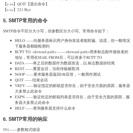
【c->s】QUIT【退出命令】
【s->c】221 Bye
5. SMTP常用的命令
SMTP命令不区分大小写，但参数区分大小写。常用命令如下：
HELO
——向服务器标识用户身份发送者能欺骗、说谎，但一般情况
下服务器都能检测到
RCPT TO: <forward-path>
——<forward-path>用来标志邮件接收者的
地址，常用在MAIL FROM后，可以有多个RCPT TO
DATA
——将之后的数据作为数据发送，以
.
标志数据的结尾
REST
——重置会话，当前传输被取消
NOOP
——要求服务器返回OK应答，一般用作测试
QUIT
——结束会话
VRFY
——验证指定的邮箱是否存在，由于安全方面的原因，服务器
大多禁止此命令
EXPN
——验证给定的邮箱列表是否存在，由于安全方面的原因，服
务器大多禁止此命令
HELP
——查询服务器支持什么命令
6. SMTP常用的响应
501——参数格式错误