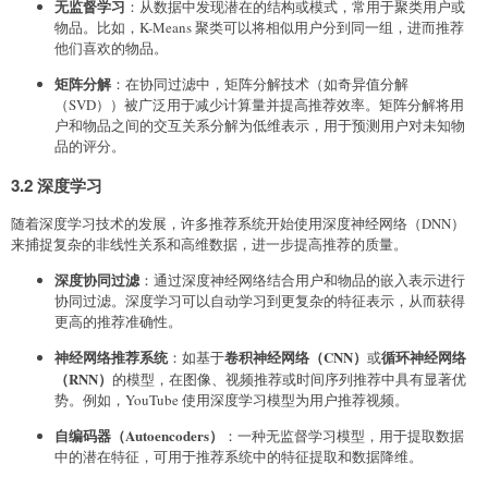
无监督学习
：从数据中发现潜在的结构或模式，常用于聚类用户或
物品。比如，K-Means 聚类可以将相似用户分到同一组，进而推荐
他们喜欢的物品。
矩阵分解
：在协同过滤中，矩阵分解技术（如奇异值分解
（SVD））被广泛用于减少计算量并提高推荐效率。矩阵分解将用
户和物品之间的交互关系分解为低维表示，用于预测用户对未知物
品的评分。
3.2 深度学习
随着深度学习技术的发展，许多推荐系统开始使用深度神经网络（DNN）
来捕捉复杂的非线性关系和高维数据，进一步提高推荐的质量。
深度协同过滤
：通过深度神经网络结合用户和物品的嵌入表示进行
协同过滤。深度学习可以自动学习到更复杂的特征表示，从而获得
更高的推荐准确性。
神经网络推荐系统
卷积神经网络（CNN）
循环神经网络
：如基于
或
（RNN）
的模型，在图像、视频推荐或时间序列推荐中具有显著优
势。例如，YouTube 使用深度学习模型为用户推荐视频。
自编码器（Autoencoders）
：一种无监督学习模型，用于提取数据
中的潜在特征，可用于推荐系统中的特征提取和数据降维。