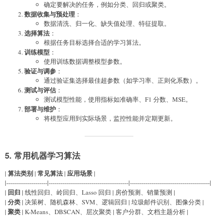
确定要解决的任务，例如分类、回归或聚类。
数据收集与预处理
：
数据清洗、归一化、缺失值处理、特征提取。
选择算法
：
根据任务目标选择合适的学习算法。
训练模型
：
使用训练数据调整模型参数。
验证与调参
：
通过验证集选择最佳超参数（如学习率、正则化系数）。
测试与评估
：
测试模型性能，使用指标如准确率、F1 分数、MSE。
部署与维护
：
将模型应用到实际场景，监控性能并定期更新。
5. 常用机器学习算法
算法类别
常见算法
应用场景
|
|
|
|
|---------------------|-----------------------------------------|-----------------------------------------|
回归
|
| 线性回归、岭回归、Lasso 回归 | 房价预测、销量预测 |
分类
|
| 决策树、随机森林、SVM、逻辑回归 | 垃圾邮件识别、图像分类 |
聚类
|
| K-Means、DBSCAN、层次聚类 | 客户分群、文档主题分析 |