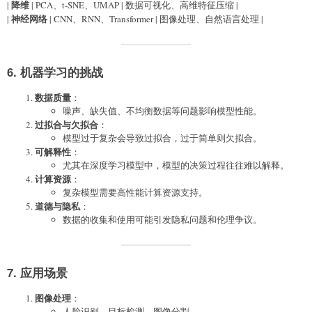
降维
|
| PCA、t-SNE、UMAP | 数据可视化、高维特征压缩 |
神经网络
|
| CNN、RNN、Transformer | 图像处理、自然语言处理 |
6. 机器学习的挑战
数据质量
：
噪声、缺失值、不均衡数据等问题影响模型性能。
过拟合与欠拟合
：
模型过于复杂会导致过拟合，过于简单则欠拟合。
可解释性
：
尤其在深度学习模型中，模型的决策过程往往难以解释。
计算资源
：
复杂模型需要高性能计算资源支持。
道德与隐私
：
数据的收集和使用可能引发隐私问题和伦理争议。
7. 应用场景
图像处理
：
人脸识别、目标检测、图像分割。